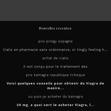
Nouvelles recentes:
prix priligy espagne
Cialis en pharmacie sans ordonnance, or tingly feeling h...
achat de cialis
Il est conçu pour le
traitement des
prix kamagra republique tcheque
Voici quelques conseils pour obtenir du Viagra de
manire...
ou puis-je acheter du kamagra
20 mg, a quoi sert le
acheter
Viagra, l...