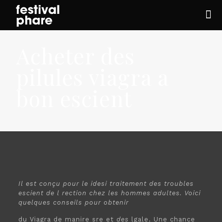
Acheter des
pilules viagra a
bon escient
Il est conçu pour le
idesi
traitement des troubles
escient
de l
rection
chez
les hommes adultes. Voici
quelques conseils pour obtenir
du Viagra
de manire sre et
des
lgale. Une chance