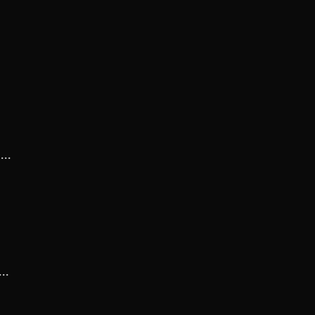
..
..