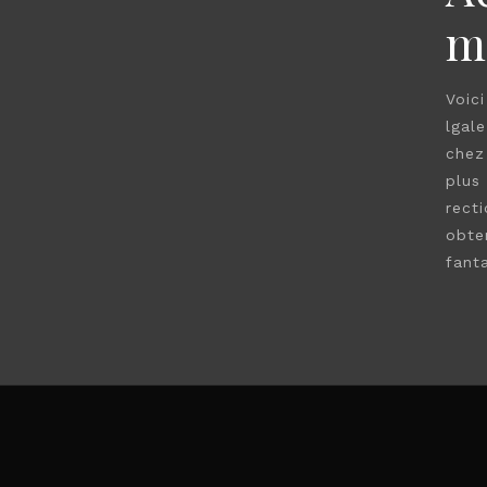
m
Voic
lgale
chez
plus
rect
obte
fant