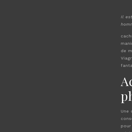
Il es
hom
cach
mani
de m
Viag
fant
A
p
Une
conse
pour