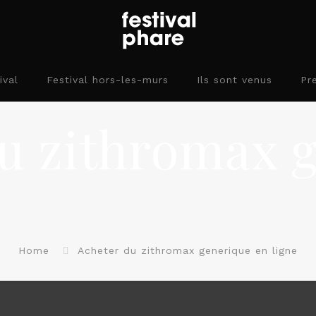
ival
Festival hors-les-murs
Ils sont venus
Pr
u zithromax 
Home
Acheter du zithromax generique en ligne