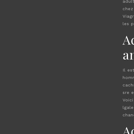
adult
chez
Viag
les p
A
a
Il e
homm
cach
sre 
Voic
lgal
chan
A