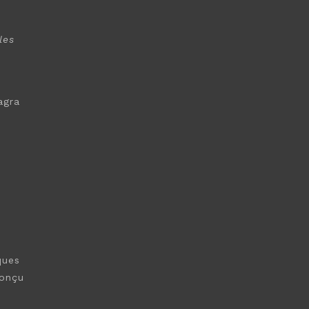
les
agra
ques
conçu