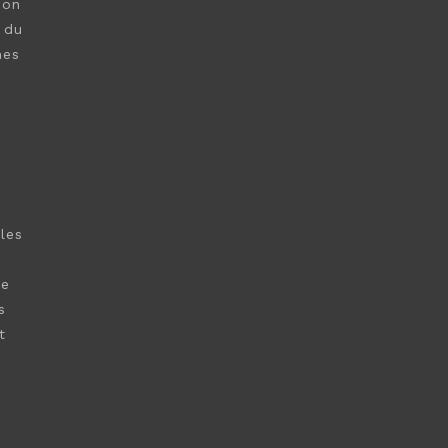
ion
 du
mes
les
re
s
t