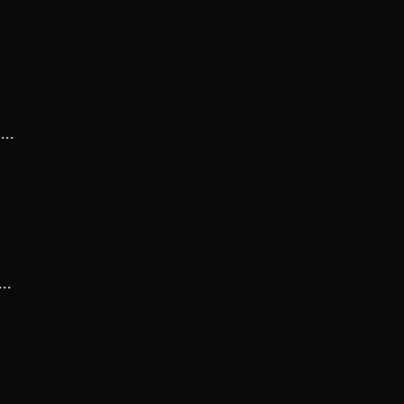
..
..