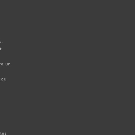
s.
t
n
re un
 du
les