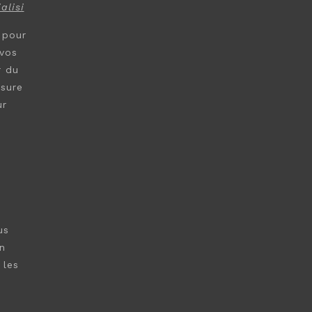
ialisi
 pour
 vos
r du
ssure
ur
us
n
 les