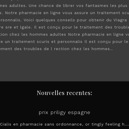
es adultes. Une chance de librer vos fantasmes les plus
s. Notre pharmacie en ligne vous assure un traitement scu
ersonnalis. Voici quelques conseils pour obtenir du Viagra
re sre et lgale. Il est conçu pour le traitement des troubl
ction chez les hommes adultes Notre pharmacie en ligne v
e un traitement scuris et personnalis Il est conçu pour le
tement des troubles de l rection chez les hommes..
Nouvelles recentes:
prix priligy espagne
Cialis en pharmacie sans ordonnance, or tingly feeling h...