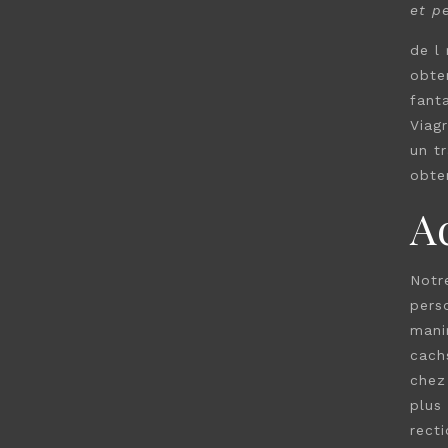
et p
de
l
obte
fant
Viag
un t
obten
A
Notr
pers
mani
cach
chez
plus
rect