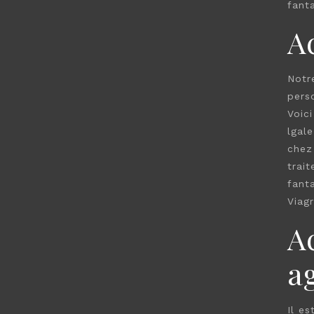
fant
A
Notr
pers
Voic
lgale
chez
trai
fant
Viagr
Ac
a
Il e