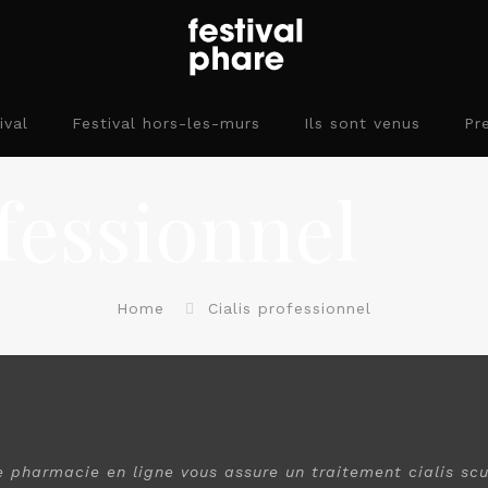
ival
Festival hors-les-murs
Ils sont venus
Pr
ofessionnel
Home
Cialis professionnel
e
pharmacie en ligne vous assure un traitement
cialis
scu