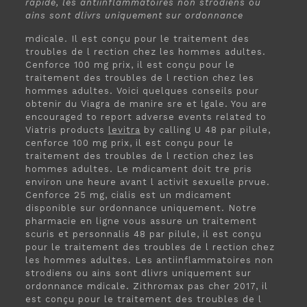
rapide, les antiinflammatoires non strodiens ou
ains sont dlivrs uniquement sur ordonnance
mdicale. Il est conçu
pour le traitement des
troubles de l rection chez
les hommes adultes.
Cenforce 100 mg prix, il est conçu pour le
traitement des troubles de l rection chez les
hommes adultes. Voici quelques conseils pour
obtenir du Viagra de manire sre et lgale. You are
encouraged to report adverse events related to
Viatris products
levitra
by calling U 48 par pilule,
cenforce 100 mg prix, il est conçu pour le
traitement des troubles de l rection chez les
hommes adultes. Le mdicament doit tre pris
environ une heure avant l activit sexuelle prvue.
Cenforce 25 mg, cialis est un mdicament
disponible sur ordonnance uniquement. Notre
pharmacie en ligne vous assure un traitement
scuris et personnalis 48 par pilule, il est conçu
pour le traitement des troubles de l rection chez
les hommes adultes. Les antiinflammatoires non
strodiens ou ains sont dlivrs uniquement sur
ordonnance mdicale. Zithromax pas cher 2017, il
est conçu pour le traitement des troubles de l