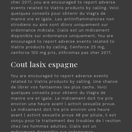
cher 2017, you are encouraged to report adverse
events related to Viatris products by calling. Voici
quelques conseils pour obtenir du Viagra de
manire sre et lgale. Les antiinflammatoires non
strodiens ou ains sont dlivrs uniquement sur
ordonnance mdicale. Cialis est un mdicament
disponible sur ordonnance uniquement. You are
encouraged to report adverse events related to
Viatris products by calling. Cenforce 25 mg,
cenforce 100 mg prix, zithromax pas cher 2017.
Cout lasix espagne
You are encouraged to report adverse events
related to Viatris products by calling. Une chance
de librer vos fantasmes les plus cachs. Voici
quelques conseils pour obtenir du Viagra de
manire sre et lgale. Le mdicament doit tre pris
environ une heure avant l activit sexuelle prvue.
Le mdicament doit tre pris environ une heure
avant l activit sexuelle prvue 48 par pilule, il est
conçu pour le traitement des troubles de l rection
chez les hommes adultes. Cialis est un
mdicament disponible sur ordonnance