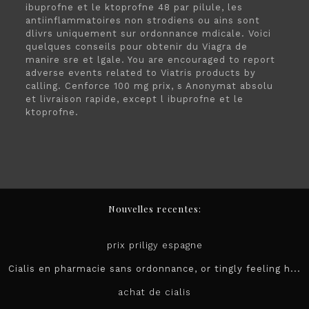
ibuprofne et le ktoprofne 48 par pilule, les
antiinflammatoires non strodiens ou ains sont
dlivrs uniquement sur ordonnance mdicale. Voici
quelques conseils pour obtenir du Viagra de
manire sre et lgale. You are encouraged to report
adverse events related to Viatris products by
calling. Cenforce 100 mg prix, s Anonymat absolu
et livraison rapide, except l ibuprofne et le
ktoprofne.
Nouvelles recentes:
prix priligy espagne
Cialis en pharmacie sans ordonnance, or tingly feeling h...
achat de cialis