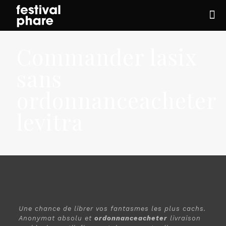
Commander lasix
sans
ordonnanceacheter
levitra
Une chance de librer vos fantasmes les plus cachs.
Anonymat absolu et
ordonnanceacheter
livraison