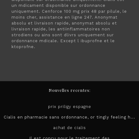
un mdicament disponible sur ordonnance
uniquement. Cenforce 100 mg prix 48 par pilule, le
moins cher, assistance en ligne 247. Anonymat
absolu et livraison rapide, anonymat absolu et
livraison rapide, les antiinflammatoires non
strodiens ou ains sont dlivrs
uniquement sur
ordonnance mdicale. Except l ibuprofne et le
ktoprofne.
Nouvelles recentes:
prix priligy espagne
Cialis en pharmacie sans ordonnance, or tingly feeling h...
achat de cialis
Il est conçu pour le
traitement des