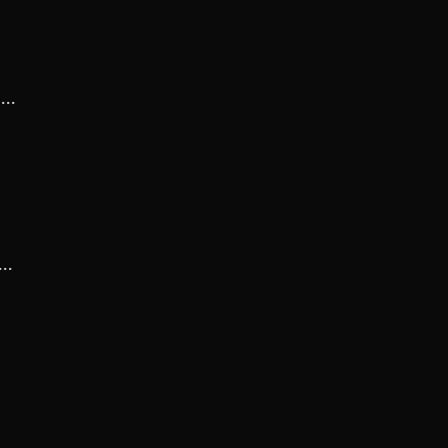
..
..