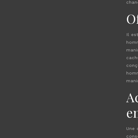
chan
Of
Il e
homm
mani
cach
conç
homm
mani
Ac
e
Une 
conse