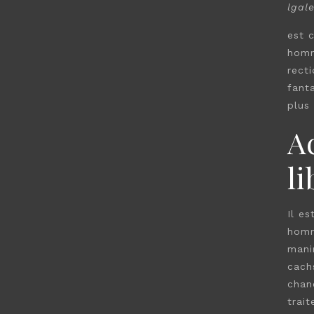
lgal
est 
homm
rect
fant
plus
A
li
Il e
homm
mani
cach
chan
trai