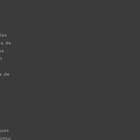
les
ra de
us
t
a de
ques
conçu