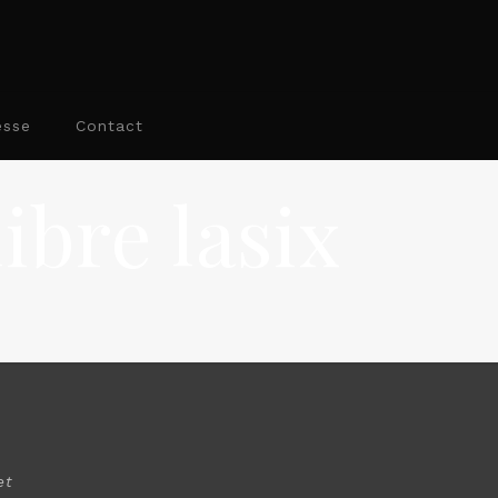
esse
Contact
ibre lasix
et