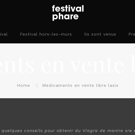
ival
Festival hors-les-murs
Ils sont venus
Pr
ts en vente l
Home
Medicaments en vente libre lasix
i quelques conseils pour
obtenir du Viagra de
manire sre 