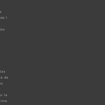
s
de l
les
les
ra de
us
ur le
 Une