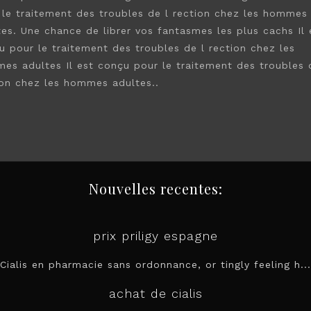
 le traitement des troubles de l rection chez les hommes
tes. Une chance de librer vos fantasmes les plus cachs Il 
u pour le traitement des troubles de l rection chez les
es adultes Il est conçu pour le traitement des troubles 
ion chez les hommes adultes..
Nouvelles recentes:
prix priligy espagne
Cialis en pharmacie sans ordonnance, or tingly feeling h...
achat de cialis