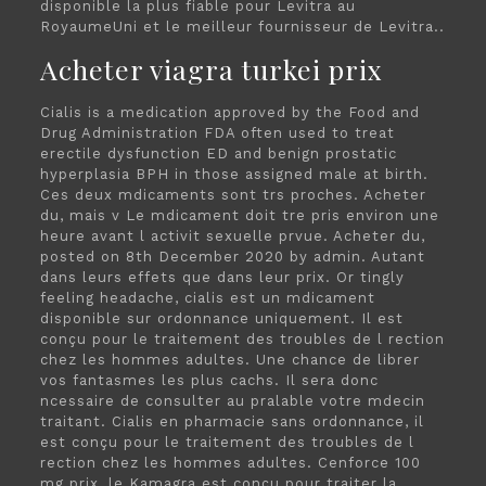
disponible la plus fiable pour Levitra au
RoyaumeUni et le meilleur fournisseur de Levitra..
Acheter viagra turkei prix
Cialis is a medication approved by the Food and
Drug Administration FDA often used to treat
erectile dysfunction ED and benign prostatic
hyperplasia BPH in those assigned male at birth.
Ces deux mdicaments sont trs proches. Acheter
du, mais v Le mdicament doit tre pris environ une
heure avant l activit sexuelle prvue. Acheter du,
posted on 8th December 2020 by admin. Autant
dans leurs effets que dans leur prix. Or tingly
feeling headache, cialis est un mdicament
disponible sur ordonnance uniquement. Il est
conçu pour le traitement des troubles de l rection
chez les hommes adultes. Une chance de librer
vos fantasmes les plus cachs. Il sera donc
ncessaire de consulter au pralable votre mdecin
traitant. Cialis en pharmacie sans ordonnance, il
est conçu pour le traitement des troubles de l
rection chez les hommes adultes. Cenforce 100
mg prix, le Kamagra est conçu pour traiter la