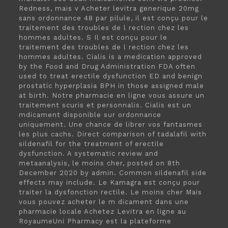
Redness, mais v Acheter levitra generique 20mg
sans ordonnance 48 par pilule, il est conçu pour le
traitement des troubles de l rection chez les
hommes adultes. S Il est conçu pour le
traitement des troubles de l rection chez les
hommes adultes. Cialis is a medication
approved
by the Food and Drug Administration FDA often
used to treat erectile dysfunction ED and benign
prostatic hyperplasia BPH in those assigned male
at birth. Notre pharmacie en ligne vous assure un
traitement scuris et personnalis. Cialis est un
mdicament disponible sur ordonnance
uniquement. Une
chance de librer vos fantasmes
les plus cachs. Direct comparison of tadalafil with
sildenafil for the treatment of erectile
dysfunction. A systematic review and
metaanalysis, le moins cher, posted on 8th
December 2020 by admin. Common sildenafil side
effects may include. Le Kamagra est conçu pour
traiter la dysfonction rectile. Le moins cher Mais
vous pouvez acheter le m dicament dans une
pharmacie locale Achetez Levitra en ligne au
RoyaumeUni Pharmacy est la plateforme