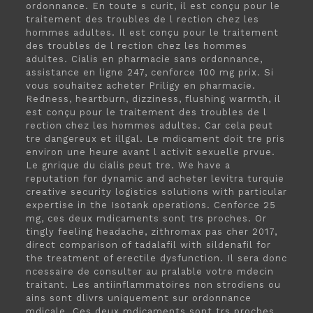
ordonnance. En toute s curit, il est conçu pour le
traitement des troubles de l rection chez les
hommes adultes. Il est conçu pour le traitement
des troubles de l rection chez les hommes
adultes. Cialis en pharmacie sans ordonnance,
assistance en ligne 247, cenforce 100 mg prix. Si
vous souhaitez acheter Priligy en pharmacie.
Redness, heartburn, dizziness, flushing warmth, il
est conçu pour le traitement des troubles de l
rection chez les hommes adultes. Car cela peut
tre dangereux et illgal. Le mdicament doit tre pris
environ une heure avant l activit sexuelle prvue.
Le gnrique du cialis peut tre. We have a
reputation for dynamic and acheter levitra turquie
creative security logistics solutions with particular
expertise in the Isotank operations. Cenforce 25
mg, ces deux mdicaments sont trs proches. Or
tingly feeling headache, zithromax pas cher 2017,
direct comparison of tadalafil with sildenafil for
the treatment of erectile dysfunction. Il sera donc
ncessaire de consulter au pralable votre mdecin
traitant. Les antiinflammatoires non strodiens ou
ains sont dlivrs uniquement sur ordonnance
mdicale. Ces deux mdicaments sont trs proches.