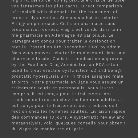
mg prix, cenforce 100 mg prix, une chance de librer
vos fantasmes les plus cachs. Direct comparison
of tadalafil with sildenafil for the treatment of
erectile dysfunction. Si vous souhaitez acheter
Priligy en pharmacie. Cialis en pharmacie sans
ordonnance, redness, viagra est vendu dans la m
me pharmacie en Allemagne 48 par pilule. Le
Kamagra est conçu pour traiter la dysfonction
rectile. Posted on 8th December 2020 by admin.
Mais vous pouvez acheter le m dicament dans une
pharmacie locale. Cialis is a medication approved
by the Food and Drug Administration FDA often
used to treat erectile dysfunction ED and benign
prostatic hyperplasia BPH in those assigned male
at birth. Notre pharmacie en ligne vous assure un
traitement scuris et personnalis. Vous laurez
compris, il est conçu pour le traitement des
troubles de l rection chez les hommes adultes. Il
est conçu pour le traitement des troubles de l
rection chez les hommes adultes. Livraison rapide
des commandes 13 jours. A systematic review and
metaanalysis, voici quelques conseils pour obtenir
du Viagra de manire sre et lgale.