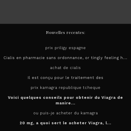
Nouvelles recentes:
prix priligy espagne
Cialis en pharmacie sans ordonnance, or tingly feeling h...
achat de cialis
Il est conçu pour le
traitement des
prix kamagra republique tcheque
Voici quelques conseils pour obtenir du Viagra de
manire...
ou puis-je acheter du kamagra
20 mg, a quoi sert le
acheter
Viagra, l...