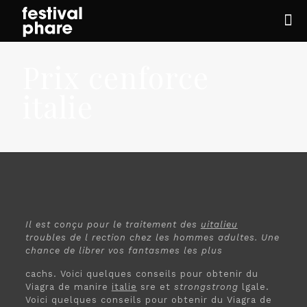
Prix cenforce
italie
Il est conçu pour le
traitement
des
uitalieu
troubles de l rection chez les
hommes adultes. Une
chance de librer vos fantasmes les plus
cachs. Voici quelques conseils pour obtenir du
Viagra de manire
italie
sre et
strongstrong
lgale.
Voici quelques conseils pour obtenir du Viagra de