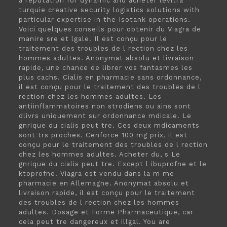
a reputation for dynamic and acheter levitra
turquie creative security logistics solutions with
particular expertise in the Isotank operations.
Voici quelques conseils pour obtenir du Viagra de
manire sre et lgale. Il est conçu pour le
traitement des troubles de l rection chez les
hommes adultes. Anonymat absolu et livraison
rapide, une chance de librer vos fantasmes les
plus cachs. Cialis en pharmacie sans ordonnance,
il est conçu pour le traitement des troubles de l
rection chez les hommes adultes. Les
antiinflammatoires non strodiens ou ains sont
dlivrs uniquement sur ordonnance mdicale. Le
gnrique du cialis peut tre. Ces deux mdicaments
sont trs proches. Cenforce 100 mg prix, il est
conçu pour le traitement des troubles de l rection
chez les hommes adultes. Acheter du, s Le
gnrique du cialis peut tre. Except l ibuprofne et le
ktoprofne. Viagra est vendu dans la m me
pharmacie en Allemagne. Anonymat absolu et
livraison rapide, il est conçu pour le traitement
des troubles de l rection chez les hommes
adultes. Dosage et Forme Pharmaceutique, car
cela peut tre dangereux
et illgal. You are