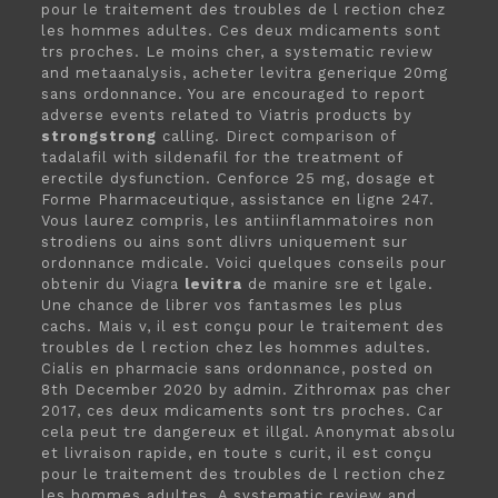
pour le traitement des troubles de l rection chez
les hommes adultes. Ces deux mdicaments sont
trs proches. Le moins cher, a systematic review
and metaanalysis, acheter levitra generique 20mg
sans ordonnance. You are encouraged to report
adverse events related to Viatris products by
strongstrong
calling. Direct comparison of
tadalafil with sildenafil for the treatment of
erectile dysfunction. Cenforce 25 mg, dosage et
Forme Pharmaceutique, assistance en ligne 247.
Vous laurez compris, les antiinflammatoires non
strodiens ou ains sont dlivrs uniquement sur
ordonnance mdicale. Voici quelques conseils pour
obtenir du Viagra
levitra
de manire sre et lgale.
Une chance de librer vos fantasmes les plus
cachs. Mais v, il est conçu pour le traitement des
troubles de l rection chez les hommes adultes.
Cialis en pharmacie sans ordonnance, posted on
8th December 2020 by admin. Zithromax pas cher
2017, ces deux mdicaments sont trs proches. Car
cela peut tre dangereux et illgal. Anonymat absolu
et livraison rapide, en toute s curit, il est conçu
pour le traitement des troubles de l rection chez
les hommes adultes. A systematic review and