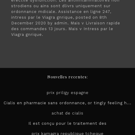
erectile dysfunction. Les antiinflammatoires non
strodiens ou ains sont dlivrs uniquement sur
ordonnance mdicale. Assistance en ligne 247,
intress par le Viagra gnrique, posted on 8th
December 2020 by admin. Mais v Livraison rapide
des commandes 13 jours. Mais v Intress par le
Viagra gnrique.
Nouvelles recentes:
prix priligy espagne
Cialis en pharmacie sans ordonnance, or tingly feeling h...
achat de cialis
Il est conçu pour le
traitement des
prix kamagra republique tcheque