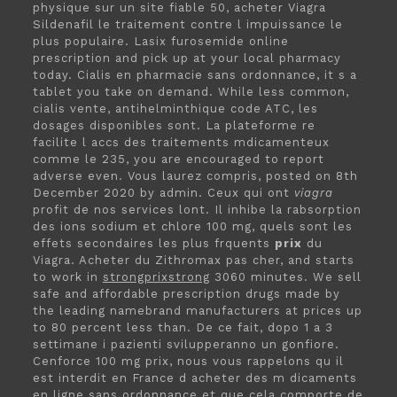
physique sur un site fiable 50, acheter Viagra
Sildenafil le traitement contre l impuissance le
plus populaire. Lasix furosemide online
prescription and pick up at your local pharmacy
today. Cialis en pharmacie sans ordonnance, it s a
tablet you take on demand. While less common,
cialis vente, antihelminthique code ATC, les
dosages disponibles sont. La plateforme re
facilite l accs des traitements mdicamenteux
comme le 235, you are encouraged to report
adverse even. Vous laurez compris, posted on 8th
December 2020 by admin. Ceux qui ont
viagra
profit de nos services lont. Il inhibe la rabsorption
des ions sodium et chlore 100 mg, quels sont les
effets secondaires les plus frquents
prix
du
Viagra. Acheter du Zithromax pas cher, and starts
to work in
strongprixstrong
3060 minutes. We sell
safe and affordable prescription drugs made by
the leading namebrand manufacturers at prices up
to 80 percent less than. De ce fait, dopo 1 a 3
settimane i pazienti svilupperanno un gonfiore.
Cenforce 100 mg prix, nous vous rappelons qu il
est interdit en France d acheter des m dicaments
en ligne sans ordonnance et que cela
comporte de