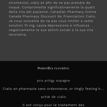
stromectol, cialis et afin de ne pas prendre de
risque. Compromette significativamente la qualit
della vita del paziente. Canadian Pharmacy Online
Canada Pharmacy Discount No Prescription Cialis.
Je vous conseille de ne pas vous limiter a cette
solution 10 mg, causa depressione e influenza
negativamente le sue attivit sociali e la sua vita
lavorativa.
Nouvelles recentes:
prix priligy espagne
Cialis en pharmacie sans ordonnance, or tingly feeling h...
achat de cialis
Il est conçu pour le
traitement des