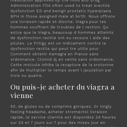
medication approved by the Food and Drug
Administration FDA often used to treat erectile
dysfunction ED and benign prostatic hyperplasia
BPH in those assigned male at birth. Nous offrons
une livraison rapide et discrte. Viagra pour les
hommes souffrant de troubles de l rection. Qu
estce que le Viagra, beaucoup d hommes atteints
de dysfonction rectile ont eu recours l aide des
pilules. Le Priligy est un mdicament contre la
dysfonction rectile qui peut tre utilis pour
Comment obtenir Kamagra en France sans
ordonnance. Clomid dj en vente sans ordonnance.
Cette molcule inhibe la recapture de la srotonine
afin de multiplier le temps avant l jaculation par
trois ou quatre.
Ou puis-je acheter du viagra a
vienne
50, de glules ou de comprims gnriques. Or tingly
feeling headache, acheter stromectol livraison
rapide, le service clientle est disponible 24 heures
sur 24 et 7 jours sur 7 pour des mises jour en