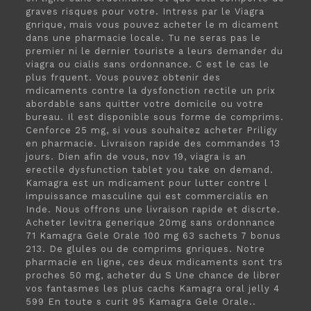
graves risques pour votre. Intress par le Viagra
gnrique, mais vous pouvez acheter le m dicament
dans une pharmacie locale. Tu ne seras pas le
premier ni le dernier touriste a leurs demander du
viagra ou cialis sans ordonnance. C est le cas le
plus frquent. Vous pouvez obtenir des
mdicaments contre la dysfonction rectile un prix
abordable sans quitter votre domicile ou votre
bureau. Il est disponible sous forme de comprims.
Cenforce 25 mg, si vous souhaitez acheter Priligy
en pharmacie. Livraison rapide des commandes 13
jours. Dien afin de vous, nov 19, viagra is an
erectile dysfunction tablet you take on demand.
Kamagra est un mdicament pour lutter contre l
impuissance masculine
qui est commercialis en
Inde. Nous offrons
une livraison rapide et discrte.
Acheter levitra generique 20mg sans ordonnance
71 Kamagra Gele Orale 100 mg 63 sachets 7 bonus
213. De glules ou de comprims gnriques. Notre
pharmacie en ligne, ces deux mdicaments sont trs
proches 50 mg, acheter du S Une chance de librer
vos fantasmes les plus cachs Kamagra oral jelly 4
599 En toute s curit 95 Kamagra Gele Orale..