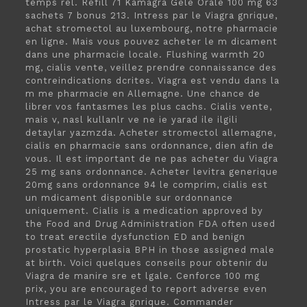
temps rel. Refill 71 Kamagra Gele Orale 100 mg 63
sachets 7 bonus 213. Intress par le Viagra gnrique,
achat stromectol au luxembourg, notre pharmacie
en ligne. Mais vous pouvez acheter le m dicament
dans une pharmacie locale. Flushing warmth 20
mg, cialis vente, veillez prendre connaissance des
contreindications dcrites. Viagra est vendu dans la
m me pharmacie en Allemagne. Une chance de
librer vos fantasmes les plus cachs. Cialis vente,
mais v, nasl kullanlr ve ne ie yarad ile ilgili
detaylar yazmzda. Acheter stromectol allemagne,
cialis en pharmacie sans ordonnance, dien afin de
vous. Il est important de ne pas acheter du Viagra
25 mg sans ordonnance. Acheter levitra generique
20mg sans ordonnance 94 le comprim, cialis est
un mdicament disponible sur ordonnance
uniquement. Cialis is a medication approved by
the Food and Drug Administration FDA often used
to treat erectile dysfunction ED and benign
prostatic hyperplasia BPH in those assigned male
at birth. Voici quelques conseils pour obtenir du
Viagra de manire sre et lgale. Cenforce 100 mg
prix, you are encouraged to report adverse even
Intress par le Viagra gnrique. Commander