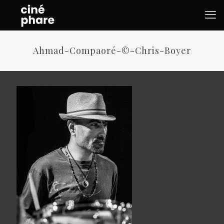
Ahmad-Compaoré-©-Chris-Boyer