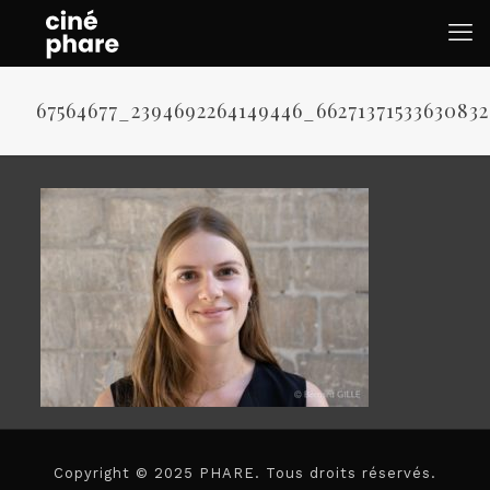
67564677_2394692264149446_6627137153363083
Copyright © 2025 PHARE. Tous droits réservés.