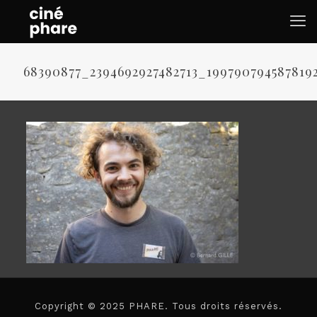
68390877_2394692927482713_199790794587819
Copyright © 2025 PHARE. Tous droits réservés.